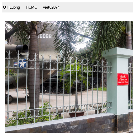
QT Luong
HCMC
viet62074